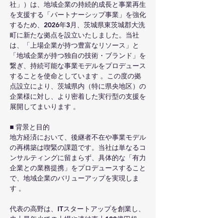
社」）は、地域企業の持続的成長と事業再生
を支援する「パートナーシップ事業」を強化
するため、2026年3月、茨城県東茨城郡大洗
町に新たな拠点を設立いたしました。当社
は、「上場企業が持つ豊富なリソース」と
「地域企業が持つ独自の技術・ブランド」を
繋ぎ、持続可能な事業モデルをプロデュース
することを使命としています 。この度の拠
点設立により、茨城県内（特に県央地区）の
企業様に対し、より密着した実行型の支援を
展開してまいります 。
■ 背景と目的
地方経済において、後継者不在や事業モデル
の再構築は喫緊の課題です。当社は単なるコ
ンサルティングに留まらず、具体的な「有力
企業との業務提携」をプロデュースすること
で、地域企業のバリューアップを実現しま
す 。
代表の高野は、ITスタートアップを創業し、