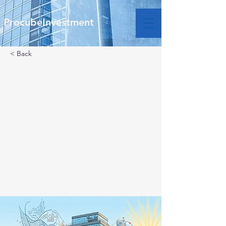
ProcubeInvestment
< Back
【NEWS RELEASE】
上場企業リソースと
地域企業を繋ぐ「事
業プロデュース」を
本格始動 ― 茨城県大
洗町に新拠点を設立
―