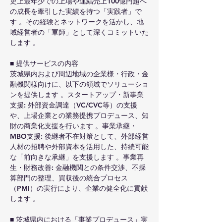
史上最年少での上場や連結売上100億円超へ
の成長を牽引した実績を持つ「実践者」で
す 。その経験とネットワークを活かし、地
域経営者の「軍師」として深くコミットいた
します 。
■ 提供サービスの内容
茨城県内および周辺地域の企業様・行政・金
融機関様向けに、以下の領域でソリューショ
ンを提供します 。スタートアップ・新事業
支援: 外部資金調達（VC/CVC等）の支援
や、上場企業との業務提携プロデュース、知
財の商業化支援を行います 。事業承継・
MBO支援: 後継者不在対策として、外部経営
人材の招聘や外部資本を活用した、持続可能
な「前向きな承継」を支援します 。事業再
生・財務改善: 金融機関との条件交渉、不採
算部門の整理、買収後の統合プロセス
（PMI）の実行により、企業の健全化に貢献
します 。
■ 茨城県内における「事業プロデュース」実