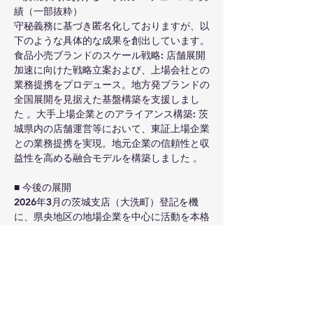
績（一部抜粋）
守秘義務に基づき匿名化しておりますが、以
下のような具体的な成果を創出しています。
食品小売ブランドのスケール戦略: 店舗展開
加速に向けた戦略立案および、上場会社との
業務提携をプロデュース。地方発ブランドの
全国展開を見据えた基盤構築を支援しまし
た 。大手上場企業とのアライアンス構築: 茨
城県内の店舗運営等において、東証上場企業
との業務提携を実現。地元企業の信頼性と収
益性を高める融合モデルを構築しました 。
■ 今後の展開
2026年3月の茨城支店（大洗町）登記を機
に、県央地区の地場企業を中心に活動を本格
化させます 。行政や支援団体、金融機関の
皆様とも密接に連携し、地域経済のパイ拡大
と、次世代へ繋がる経営体制の強化に邁進し
てまいります 。
【本件に関するお問い合わせ先】