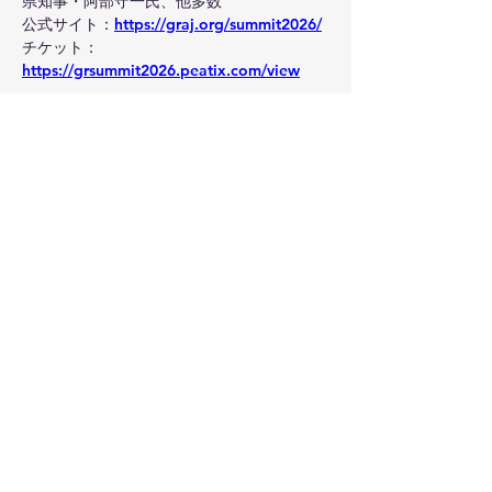
県知事・阿部守一氏、他多数
公式サイト：
https://graj.org/summit2026/
チケット：
https://grsummit2026.peatix.com/view
■ Procube Investment 代表取締役 高野 研の
コメント「当社はこれまで、プロフェッショ
ナルな視点で『経営人材』『事業』『資金』
を地域へ投資・育成することに注力してきま
した 。地方創生を官民で前進させるために
は、制度を変える『ルール・チェンジ』や共
感を広げる『アピール・トゥ・パブリック』
といったGR（Government Relations）の力
が不可欠です。本サミットへの協力を通じ、
地域での企業再生や活性化に志を同じくする
皆様と繋がり、一助となれることを願ってお
ります。」
【会社概要】会社名：Procube Investment 
株式会社
所在地：〒104-0031 東京都中央区京橋1－1
－1 八重洲ダイビル3F