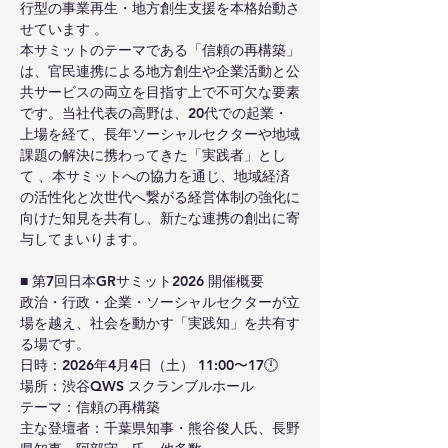
行型の事業再生・地方創生支援を本格始動さ
せています 。
本サミットのテーマである「信頼の再構築」
は、官民連携による地方創生や企業活動と公
共サービスの両立を目指す上で不可欠な要素
です。当社代表の高野は、20代での起業・
上場を経て、長年ソーシャルセクターや地域
課題の解決に携わってきた「実践者」とし
て 、本サミットへの協力を通じ、地域経済
の活性化と次世代へ繋がる経営体制の強化に
向けた知見を共有し、新たな連携の創出に寄
与してまいります。
■ 第7回日本GRサミット2026 開催概要
政治・行政・企業・ソーシャルセクターが立
場を越え、社会を動かす「実践知」を共有す
る場です。
日時：2026年4月4日（土） 11:00〜17🕛
場所：渋谷QWS スクランブルホール
テーマ：信頼の再構築
主な登壇者：千葉県知事・熊谷俊人氏、長野