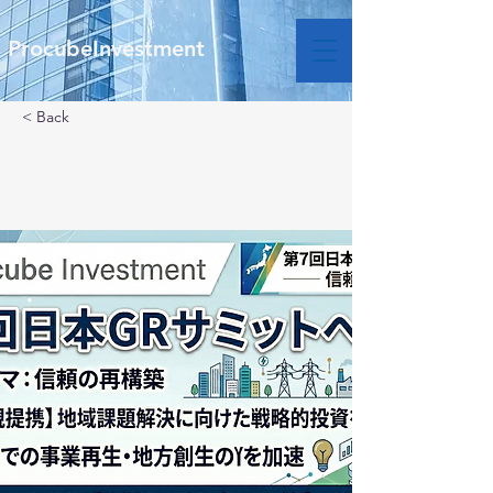
ProcubeInvestment
< Back
PI「第7回日本GRサミ
ット」に協力